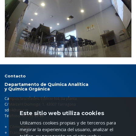
Contacto
Departamento de Química Analítica
y Química Orgánica
Campus Sescelades. Edificio N4, 3a planta
C/ Marcel·lí Domingo, 1. 43007 Tarragona
sdn4@urv.cat
Este sitio web utiliza cookies
Teléfono: 977 55
97 69
Utilizamos cookies propias y de terceros para
Cómo llegar
mejorar la experiencia del usuario, analizar el
Transporte
tráfico, su navegación en el sitio web y