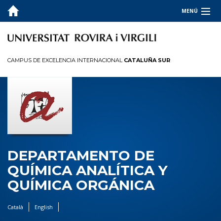
MENÚ
EL DEPARTAMENTO
Presentación
CAMPUS DE EXCELENCIA INTERNACIONAL
CATALUÑA SUR
Dirección y secretaría
Historia
Directorio
Contacto
DOCENCIA
DEPARTAMENTO DE
INVESTIGACIÓN
QUÍMICA ANALÍTICA Y
QUÍMICA ORGÁNICA
Català
English